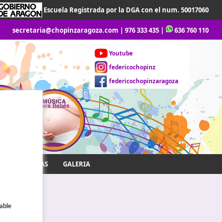
Escuela Registrada por la DGA con el num. 50017060
secretaria@chopinzaragoza.com
|
976 333 435
|
636 760 110
Youtube
federicochopinz
federicochopinzaragoza
DESCARGAS
GALERIA
sable