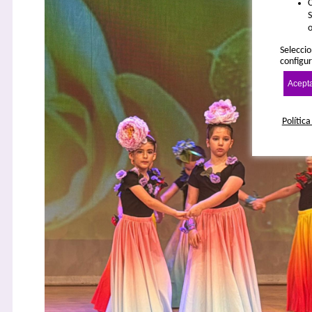
C
S
o
Seleccio
configur
Acepta
Política