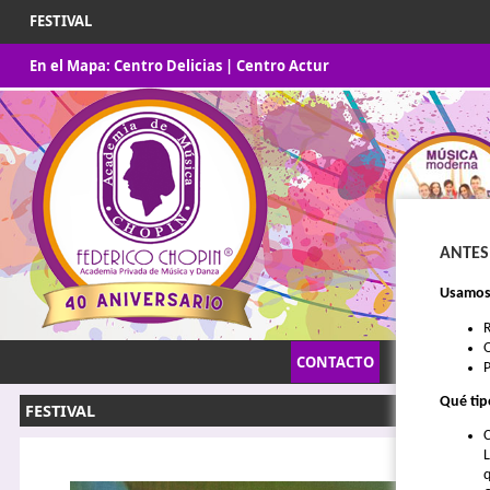
FESTIVAL
En el Mapa:
Centro Delicias
|
Centro Actur
ANTES
Usamos 
O
CONTACTO
INICIO
P
Qué tip
FESTIVAL
C
L
q