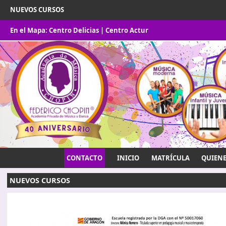
NUEVOS CURSOS
En el Mapa:
Centro Delicias
|
Centro Actur
CONTACTO
INICIO
MATRÍCULA
QUIEN
NUEVOS CURSOS