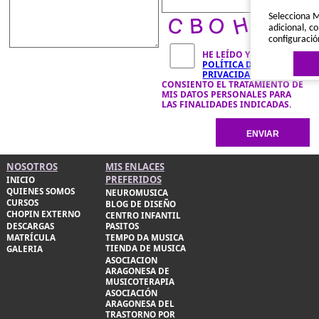
Selecciona M
adicional, co
configuració
HE LEÍDO Y ACEPTO LA
POLÍTICA DE
PRIVACIDAD
Y
CONSIENTO EL TRATAMIENTO DE
MIS DATOS PERSONALES PARA
LAS FINALIDADES INDICADAS.
Política de 
NOSOTROS
MIS ENLACES
PREFERIDOS
INICIO
QUIENES SOMOS
NEUROMUSICA
CURSOS
BLOG DE DISEÑO
CHOPIN EXTERNO
CENTRO INFANTIL
DESCARGAS
PASITOS
MATRÍCULA
TEMPO DA MUSICA
TIENDA DE MUSICA
GALERIA
ASOCIACION
ARAGONESA DE
MUSICOTERAPIA
ASOCIACIÓN
ARAGONESA DEL
TRASTORNO POR