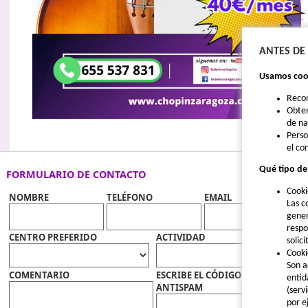
ANTES DE
Usamos cook
Reco
Obten
de n
Perso
el co
Qué tipo de
FORMULARIO DE CONTACTO
Cooki
NOMBRE
TELÉFONO
EMAIL
Las c
gener
respo
CENTRO PREFERIDO
ACTIVIDAD
solic
Cooki
Son a
COMENTARIO
ESCRIBE EL CÓDIGO
entid
ANTISPAM
(serv
por e