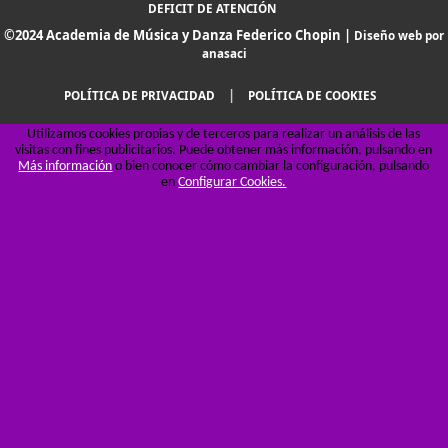
DEFICIT DE ATENCIÓN
©2024 Academia de Música y Danza Federico Chopin |
Diseño web por
anasaci
|
POLÍTICA DE PRIVACIDAD
POLÍTICA DE COOKIES
Utilizamos cookies propias y de terceros para realizar un análisis de las
visitas con fines publicitarios. Puede obtener más información, pulsando en
Más información
o bien conocer cómo cambiar la configuración, pulsando
en
Configurar Cookies.