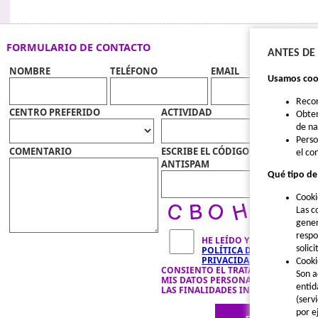
FORMULARIO DE CONTACTO
ANTES DE
NOMBRE
TELÉFONO
EMAIL
Usamos cook
Reco
CENTRO PREFERIDO
ACTIVIDAD
Obten
de n
Perso
COMENTARIO
ESCRIBE EL CÓDIGO
el co
ANTISPAM
Qué tipo de
Cooki
Las c
gener
respo
HE LEÍDO Y ACEPTO LA
solic
POLÍTICA DE
PRIVACIDAD
Y
Cooki
CONSIENTO EL TRATAMIENTO DE
Son a
MIS DATOS PERSONALES PARA
entid
LAS FINALIDADES INDICADAS.
(serv
por e