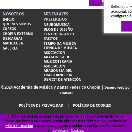
Selecciona M
adicional, co
NOSOTROS
MIS ENLACES
configuració
PREFERIDOS
INICIO
QUIENES SOMOS
NEUROMUSICA
CURSOS
BLOG DE DISEÑO
CHOPIN EXTERNO
CENTRO INFANTIL
DESCARGAS
PASITOS
MATRÍCULA
TEMPO DA MUSICA
TIENDA DE MUSICA
GALERIA
ASOCIACION
ARAGONESA DE
MUSICOTERAPIA
ASOCIACIÓN
Política de 
ARAGONESA DEL
TRASTORNO POR
DEFICIT DE ATENCIÓN
©2024 Academia de Música y Danza Federico Chopin |
Diseño web por
anasaci
|
POLÍTICA DE PRIVACIDAD
POLÍTICA DE COOKIES
Utilizamos cookies propias y de terceros para realizar un análisis de las
visitas con fines publicitarios. Puede obtener más información, pulsando en
Más información
o bien conocer cómo cambiar la configuración, pulsando
en
Configurar Cookies.