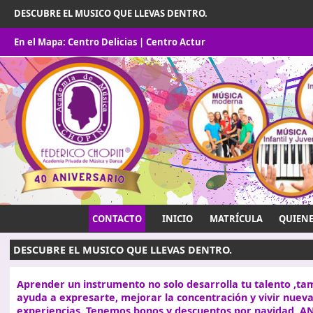
DESCUBRE EL MUSICO QUE LLEVAS DENTRO.
En el Mapa:
Centro Delicias
|
Centro Actur
CONTACTO
INICIO
MATRÍCULA
QUIEN
DESCUBRE EL MUSICO QUE LLEVAS DENTRO.
Aprender un instrumento no solo desarrolla tu talento ,ta
ayuda a expresarte, mejorar la concentración y vivir nuev
experiencias. Tenemos bonos y descuentos por navidad ,A