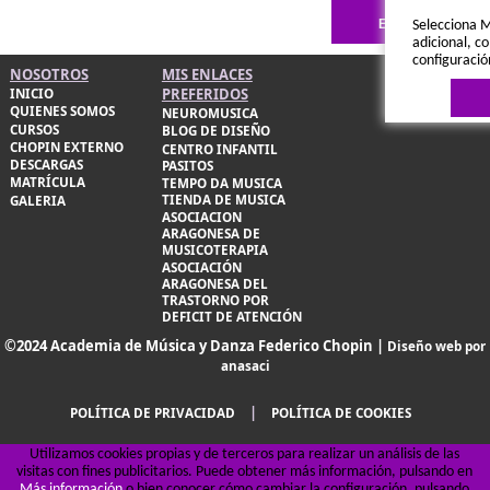
Selecciona M
adicional, co
configuració
NOSOTROS
MIS ENLACES
PREFERIDOS
INICIO
QUIENES SOMOS
NEUROMUSICA
CURSOS
BLOG DE DISEÑO
CHOPIN EXTERNO
CENTRO INFANTIL
DESCARGAS
PASITOS
MATRÍCULA
TEMPO DA MUSICA
TIENDA DE MUSICA
GALERIA
ASOCIACION
ARAGONESA DE
MUSICOTERAPIA
Política de 
ASOCIACIÓN
ARAGONESA DEL
TRASTORNO POR
DEFICIT DE ATENCIÓN
©2024 Academia de Música y Danza Federico Chopin |
Diseño web por
anasaci
|
POLÍTICA DE PRIVACIDAD
POLÍTICA DE COOKIES
Utilizamos cookies propias y de terceros para realizar un análisis de las
visitas con fines publicitarios. Puede obtener más información, pulsando en
Más información
o bien conocer cómo cambiar la configuración, pulsando