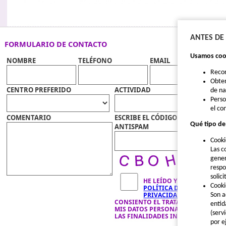
ANTES DE
FORMULARIO DE CONTACTO
Usamos cook
NOMBRE
TELÉFONO
EMAIL
Reco
Obten
CENTRO PREFERIDO
ACTIVIDAD
de n
Perso
el co
COMENTARIO
ESCRIBE EL CÓDIGO
Qué tipo de
ANTISPAM
Cooki
Las c
gener
respo
solic
HE LEÍDO Y ACEPTO LA
Cooki
POLÍTICA DE
PRIVACIDAD
Y
Son a
CONSIENTO EL TRATAMIENTO DE
entid
MIS DATOS PERSONALES PARA
(serv
LAS FINALIDADES INDICADAS.
por e