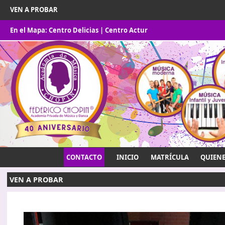
VEN A PROBAR
En el Mapa:
Centro Delicias
|
Centro Actur
CONTACTO
INICIO
MATRÍCULA
QUIEN
VEN A PROBAR