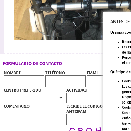
ANTES DE
Usamos cook
Reco
Obten
de n
Perso
FORMULARIO DE CONTACTO
el co
Qué tipo de
NOMBRE
TELÉFONO
EMAIL
Cooki
Las c
CENTRO PREFERIDO
ACTIVIDAD
gener
respo
solic
COMENTARIO
ESCRIBE EL CÓDIGO
Cooki
ANTISPAM
Son a
entid
(serv
por e