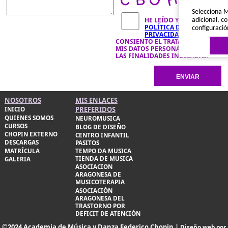
Selecciona M
HE LEÍDO Y ACEPTO LA
adicional, co
POLÍTICA DE
configuració
PRIVACIDAD
Y
CONSIENTO EL TRATAMIENTO DE
MIS DATOS PERSONALES PARA
LAS FINALIDADES INDICADAS.
NOSOTROS
MIS ENLACES
PREFERIDOS
INICIO
QUIENES SOMOS
Política de 
NEUROMUSICA
CURSOS
BLOG DE DISEÑO
CHOPIN EXTERNO
CENTRO INFANTIL
DESCARGAS
PASITOS
MATRÍCULA
TEMPO DA MUSICA
TIENDA DE MUSICA
GALERIA
ASOCIACION
ARAGONESA DE
MUSICOTERAPIA
ASOCIACIÓN
ARAGONESA DEL
TRASTORNO POR
DEFICIT DE ATENCIÓN
©2024 Academia de Música y Danza Federico Chopin |
Diseño web por