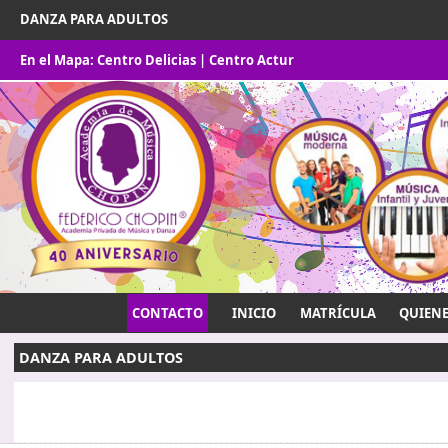
DANZA PARA ADULTOS
En el Mapa:
Centro Delicias
|
Centro Actur
CONTACTO
INICIO
MATRÍCULA
QUIEN
DANZA PARA ADULTOS