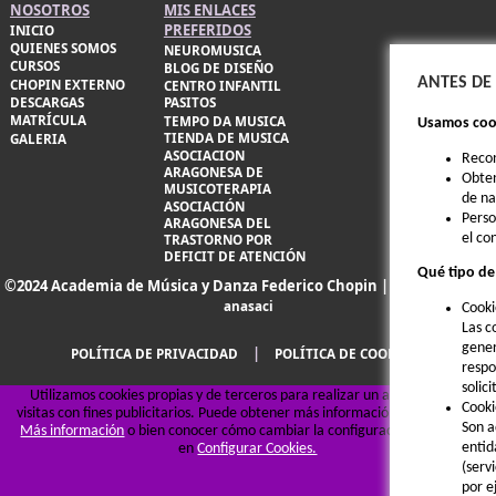
NOSOTROS
MIS ENLACES
PREFERIDOS
INICIO
QUIENES SOMOS
NEUROMUSICA
CURSOS
BLOG DE DISEÑO
ANTES DE
CHOPIN EXTERNO
CENTRO INFANTIL
DESCARGAS
PASITOS
MATRÍCULA
TEMPO DA MUSICA
Usamos cook
TIENDA DE MUSICA
GALERIA
ASOCIACION
Reco
ARAGONESA DE
Obten
MUSICOTERAPIA
de n
ASOCIACIÓN
Perso
ARAGONESA DEL
el co
TRASTORNO POR
DEFICIT DE ATENCIÓN
Qué tipo de
©2024 Academia de Música y Danza Federico Chopin |
Diseño web por
anasaci
Cooki
Las c
gener
|
POLÍTICA DE PRIVACIDAD
POLÍTICA DE COOKIES
respo
solic
Utilizamos cookies propias y de terceros para realizar un análisis de las
Cooki
visitas con fines publicitarios. Puede obtener más información, pulsando en
Son a
Más información
o bien conocer cómo cambiar la configuración, pulsando
entid
en
Configurar Cookies.
(serv
por e