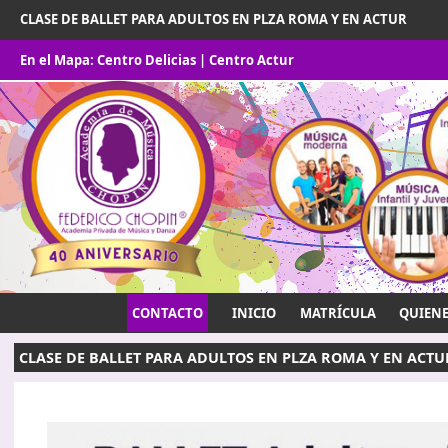
CLASE DE BALLET PARA ADULTOS EN PLZA ROMA Y EN ACTUR
En el Mapa:
Centro Delicias
|
Centro Actur
CONTACTO
INICIO
MATRÍCULA
QUIEN
CLASE DE BALLET PARA ADULTOS EN PLZA ROMA Y EN ACTU