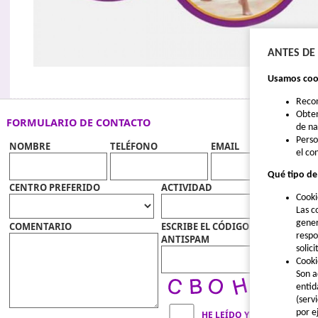
ANTES DE
Usamos cook
Reco
Obten
FORMULARIO DE CONTACTO
de n
Perso
NOMBRE
TELÉFONO
EMAIL
el co
Qué tipo de
CENTRO PREFERIDO
ACTIVIDAD
Cooki
Las c
gener
COMENTARIO
ESCRIBE EL CÓDIGO
respo
ANTISPAM
solic
Cooki
Son a
entid
(serv
por e
HE LEÍDO Y ACEPTO LA