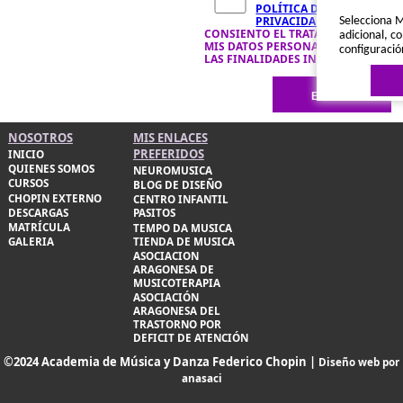
POLÍTICA DE
PRIVACIDAD
Y
Selecciona M
CONSIENTO EL TRATAMIENTO DE
adicional, co
MIS DATOS PERSONALES PARA
configuració
LAS FINALIDADES INDICADAS.
NOSOTROS
MIS ENLACES
PREFERIDOS
INICIO
QUIENES SOMOS
NEUROMUSICA
CURSOS
BLOG DE DISEÑO
CHOPIN EXTERNO
CENTRO INFANTIL
Política de 
DESCARGAS
PASITOS
MATRÍCULA
TEMPO DA MUSICA
TIENDA DE MUSICA
GALERIA
ASOCIACION
ARAGONESA DE
MUSICOTERAPIA
ASOCIACIÓN
ARAGONESA DEL
TRASTORNO POR
DEFICIT DE ATENCIÓN
©2024 Academia de Música y Danza Federico Chopin |
Diseño web por
anasaci