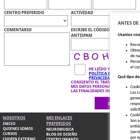
CENTRO PREFERIDO
ACTIVIDAD
ANTES DE
COMENTARIO
ESCRIBE EL CÓDIGO
ANTISPAM
Usamos cook
Reco
Obten
de n
Perso
el co
HE LEÍDO Y ACEPTO LA
POLÍTICA DE
Qué tipo de
PRIVACIDAD
Y
CONSIENTO EL TRATAMIENTO DE
MIS DATOS PERSONALES PARA
Cooki
LAS FINALIDADES INDICADAS.
Las c
gener
respo
solic
Cooki
NOSOTROS
MIS ENLACES
Son a
PREFERIDOS
INICIO
entid
QUIENES SOMOS
NEUROMUSICA
(serv
CURSOS
BLOG DE DISEÑO
por e
CHOPIN EXTERNO
CENTRO INFANTIL