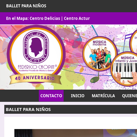
BALLET PARA NIÑOS
En el Mapa:
Centro Delicias
|
Centro Actur
CONTACTO
INICIO
MATRÍCULA
QUIEN
BALLET PARA NIÑOS