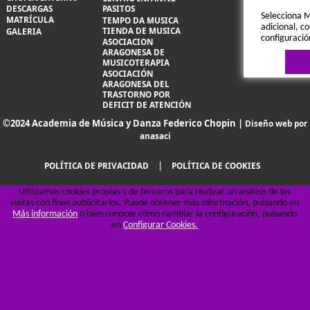
DESCARGAS
PASITOS
Selecciona M
MATRÍCULA
TEMPO DA MUSICA
adicional, co
TIENDA DE MUSICA
GALERIA
configuració
ASOCIACION
ARAGONESA DE
MUSICOTERAPIA
ASOCIACIÓN
ARAGONESA DEL
TRASTORNO POR
DEFICIT DE ATENCIÓN
©2024 Academia de Música y Danza Federico Chopin |
Diseño web por
anasaci
Política de 
|
POLÍTICA DE PRIVACIDAD
POLÍTICA DE COOKIES
Utilizamos cookies propias y de terceros para realizar un análisis de las
visitas con fines publicitarios. Puede obtener más información, pulsando en
Más información
o bien conocer cómo cambiar la configuración, pulsando
en
Configurar Cookies.