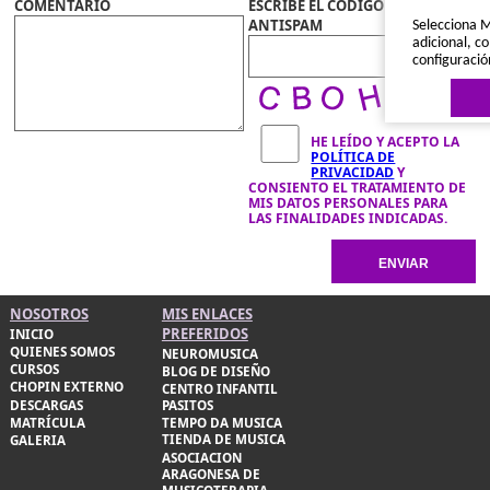
COMENTARIO
ESCRIBE EL CÓDIGO
ANTISPAM
Selecciona M
adicional, co
configuració
HE LEÍDO Y ACEPTO LA
POLÍTICA DE
PRIVACIDAD
Y
CONSIENTO EL TRATAMIENTO DE
MIS DATOS PERSONALES PARA
LAS FINALIDADES INDICADAS.
Política de 
NOSOTROS
MIS ENLACES
PREFERIDOS
INICIO
QUIENES SOMOS
NEUROMUSICA
CURSOS
BLOG DE DISEÑO
CHOPIN EXTERNO
CENTRO INFANTIL
DESCARGAS
PASITOS
MATRÍCULA
TEMPO DA MUSICA
TIENDA DE MUSICA
GALERIA
ASOCIACION
ARAGONESA DE