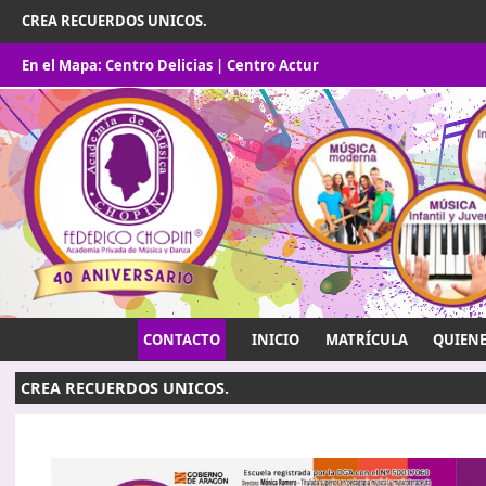
CREA RECUERDOS UNICOS.
En el Mapa:
Centro Delicias
|
Centro Actur
CONTACTO
INICIO
MATRÍCULA
QUIEN
CREA RECUERDOS UNICOS.