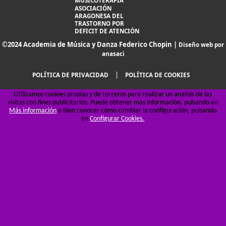
MUSICOTERAPIA
ASOCIACIÓN
ARAGONESA DEL
TRASTORNO POR
DEFICIT DE ATENCIÓN
©2024 Academia de Música y Danza Federico Chopin |
Diseño web por
anasaci
|
POLÍTICA DE PRIVACIDAD
POLÍTICA DE COOKIES
Utilizamos cookies propias y de terceros para realizar un análisis de las
visitas con fines publicitarios. Puede obtener más información, pulsando en
Más información
o bien conocer cómo cambiar la configuración, pulsando
en
Configurar Cookies.