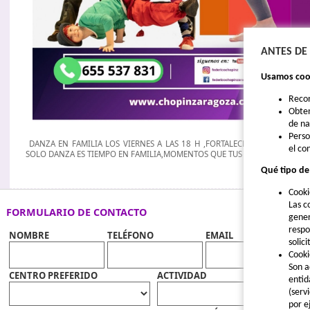
ANTES DE
Usamos cook
Reco
Obten
de n
Perso
DANZA EN FAMILIA LOS VIERNES A LAS 18 H ,FORTALECE EL VINCULO FA
el co
SOLO DANZA ES TIEMPO EN FAMILIA,MOMENTOS QUE TUS HIJOS NO OLVID
Qué tipo de
Cooki
Las c
FORMULARIO DE CONTACTO
gener
respo
NOMBRE
TELÉFONO
EMAIL
solic
Cooki
Son a
CENTRO PREFERIDO
ACTIVIDAD
entid
(serv
por e