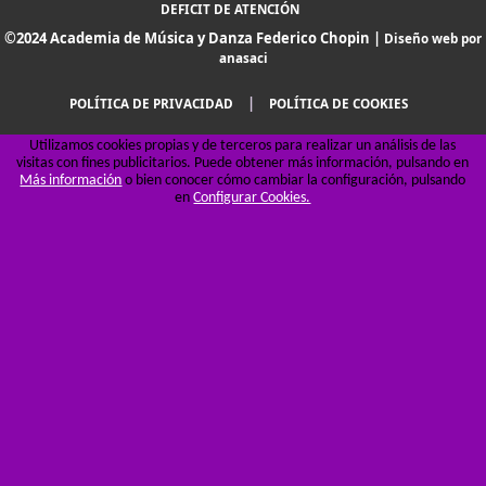
DEFICIT DE ATENCIÓN
©2024 Academia de Música y Danza Federico Chopin |
Diseño web por
anasaci
|
POLÍTICA DE PRIVACIDAD
POLÍTICA DE COOKIES
Utilizamos cookies propias y de terceros para realizar un análisis de las
visitas con fines publicitarios. Puede obtener más información, pulsando en
Más información
o bien conocer cómo cambiar la configuración, pulsando
en
Configurar Cookies.