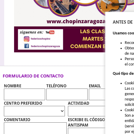
ANTES DE
Usamos cook
Reco
Obten
de n
Perso
el co
Qué tipo de
FORMULARIO DE CONTACTO
Cooki
NOMBRE
TELÉFONO
EMAIL
Las c
gener
respo
CENTRO PREFERIDO
ACTIVIDAD
solic
Cooki
Son a
COMENTARIO
ESCRIBE EL CÓDIGO
entid
ANTISPAM
(serv
por e