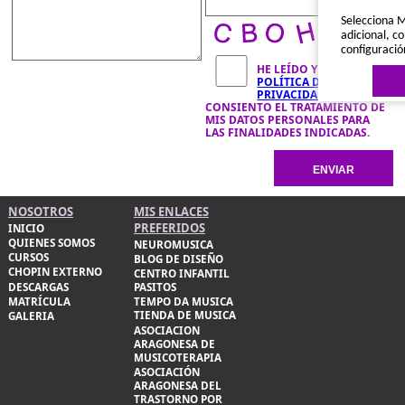
Selecciona M
adicional, co
configuració
HE LEÍDO Y ACEPTO LA
POLÍTICA DE
PRIVACIDAD
Y
CONSIENTO EL TRATAMIENTO DE
MIS DATOS PERSONALES PARA
LAS FINALIDADES INDICADAS.
Política de 
NOSOTROS
MIS ENLACES
PREFERIDOS
INICIO
QUIENES SOMOS
NEUROMUSICA
CURSOS
BLOG DE DISEÑO
CHOPIN EXTERNO
CENTRO INFANTIL
DESCARGAS
PASITOS
MATRÍCULA
TEMPO DA MUSICA
TIENDA DE MUSICA
GALERIA
ASOCIACION
ARAGONESA DE
MUSICOTERAPIA
ASOCIACIÓN
ARAGONESA DEL
TRASTORNO POR