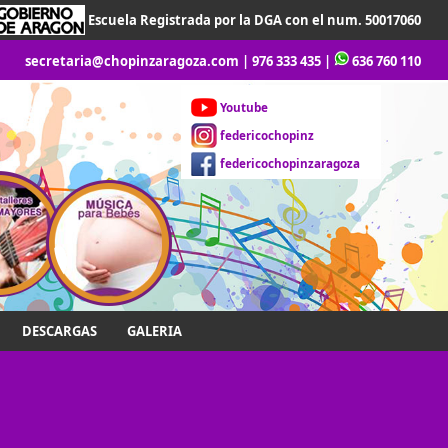
Escuela Registrada por la DGA con el num. 50017060
secretaria@chopinzaragoza.com
|
976 333 435
|
636 760 110
Youtube
federicochopinz
federicochopinzaragoza
DESCARGAS
GALERIA