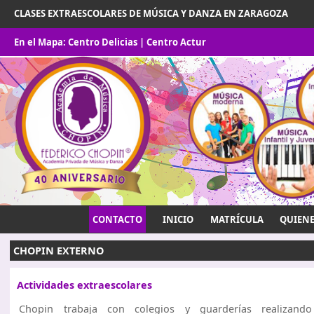
CLASES EXTRAESCOLARES DE MÚSICA Y DANZA EN ZARAGOZA
En el Mapa:
Centro Delicias
|
Centro Actur
CONTACTO
INICIO
MATRÍCULA
QUIEN
CHOPIN EXTERNO
Actividades extraescolares
Chopin trabaja con colegios y guarderías realizando 