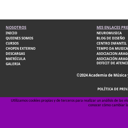
NOSOTROS
MIS ENLACES PR
INICIO
NEUROMUSICA
QUIENES SOMOS
BLOG DE DISEÑO
CURSOS
CENTRO INFANTIL 
CHOPIN EXTERNO
TEMPO DA MUSICA
DESCARGAS
ASOCIACION ARAG
MATRÍCULA
ASOCIACIÓN ARAG
DEFICIT DE ATENC
GALERIA
©2024 Academia de Música 
POLÍTICA DE PRI
Utilizamos cookies propias y de terceros para realizar un análisis de las 
conocer cómo cambiar la