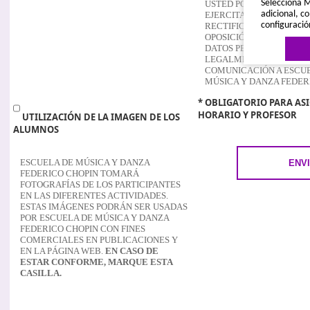
Selecciona M
USTED PODRÁ EN TODO
adicional, co
EJERCITAR SUS DERECH
configuració
RECTIFICACIÓN, CANCE
OPOSICIÓN AL TRATAMI
DATOS PERSONALES, EN
LEGALMENTE PREVISTA
COMUNICACIÓN A ESCU
MÚSICA Y DANZA FEDER
* OBLIGATORIO PARA AS
HORARIO Y PROFESOR
UTILIZACIÓN DE LA IMAGEN DE LOS
ALUMNOS
Política de 
ESCUELA DE MÚSICA Y DANZA
FEDERICO CHOPIN TOMARÁ
FOTOGRAFÍAS DE LOS PARTICIPANTES
EN LAS DIFERENTES ACTIVIDADES.
ESTAS IMÁGENES PODRÁN SER USADAS
POR ESCUELA DE MÚSICA Y DANZA
FEDERICO CHOPIN CON FINES
COMERCIALES EN PUBLICACIONES Y
EN LA PÁGINA WEB.
EN CASO DE
ESTAR CONFORME, MARQUE ESTA
CASILLA.