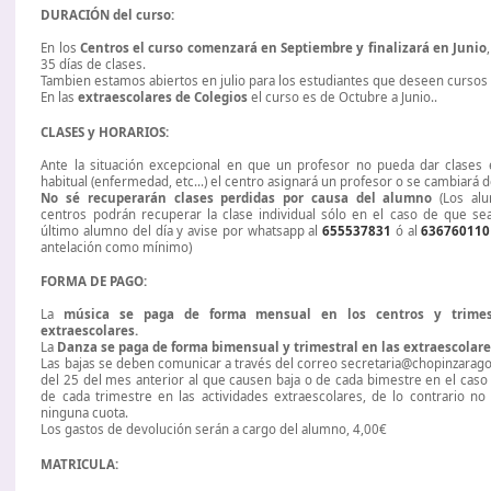
DURACIÓN del curso:
En los
Centros el curso comenzará en Septiembre y finalizará en Junio
35 días de clases.
Tambien estamos abiertos en julio para los estudiantes que deseen cursos
En las
extraescolares de Colegios
el curso es de Octubre a Junio..
CLASES y HORARIOS:
Ante la situación excepcional en que un profesor no pueda dar clases 
habitual (enfermedad, etc...) el centro asignará un profesor o se cambiará d
No sé recuperarán clases perdidas por causa del alumno
(Los alu
centros podrán recuperar la clase individual sólo en el caso de que se
último alumno del día y avise por whatsapp al
655537831
ó al
636760110
antelación como mínimo)
FORMA DE PAGO:
La
música se paga de forma mensual en los centros y trimes
extraescolares.
La
Danza se paga de forma bimensual y trimestral en las extraescolare
Las bajas se deben comunicar a través del correo secretaria@chopinzarag
del 25 del mes anterior al que causen baja o de cada bimestre en el caso 
de cada trimestre en las actividades extraescolares, de lo contrario no
ninguna cuota.
Los gastos de devolución serán a cargo del alumno, 4,00€
MATRICULA: