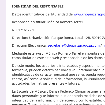
IDENTIDAD DEL RESPONSABLE
Datos identificativos de Titularidad de
www.chopinzarago
Responsable y titular: Mónica Romero Terrel
NIF 17161725E
Dirección: Urbanización Parque Roma. Local 12B. 50010 
Dirección Electrónica
:
secretaria@chopinzaragoza.com
/
m
Mediante este aviso, Mónica Romero Terrel en nombre de 
como titular de este sitio web y responsable de los datos q
De este modo, los usuarios e interesados y especialmente
formativa, pueden determinar libre y voluntariamente si d
identificativos de carácter personal que se les pueda requ
centro, así como la solicitud de información, la visualiza
actividades formativas presentes y futuras.
La Escuela de Música y Danza Federico Chopin asume la r
datos personales y te informa que adoptada medidas de se
integridad de la información, de acuerdo con lo estableci
personas físicas en lo que respecta al tratamiento de datos