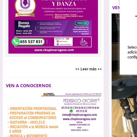
VEN A PRO
Selec
adici
confi
++ Leer más ++
VEN A CONOCERNOS
Polít