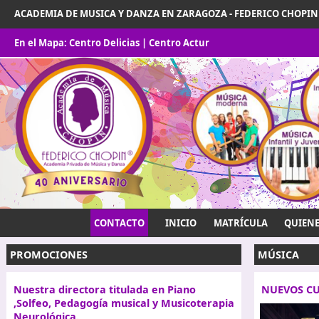
ACADEMIA DE MUSICA Y DANZA EN ZARAGOZA - FEDERICO CHOPIN
En el Mapa:
Centro Delicias
|
Centro Actur
CONTACTO
INICIO
MATRÍCULA
QUIEN
PROMOCIONES
MÚSICA
Nuestra directora titulada en Piano
NUEVOS C
,Solfeo, Pedagogía musical y Musicoterapia
Neurológica.