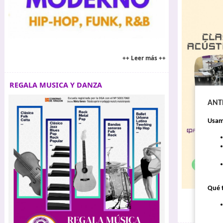
++ Leer más ++
REGALA MUSICA Y DANZA
ANT
Usamo
Qué t